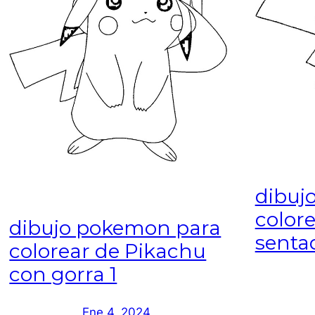
dibuj
color
dibujo pokemon para
senta
colorear de Pikachu
con gorra 1
Ene 4, 2024