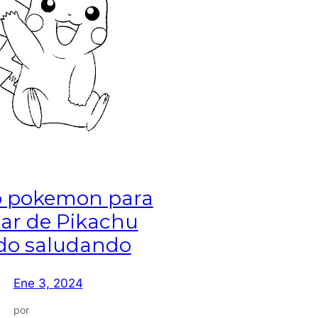
o pokemon para
ear de Pikachu
do saludando
Ene 3, 2024
por