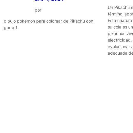
Un Pikachu e
por
término japon
Esta criatura
dibujo pokemon para colorear de Pikachu con
su cola es un
gorra 1
pikachus viv
electricidad
evolucionar 
adecuada d